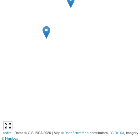
| Datas © GiS IBiSA 2026 | Map ©
contributors,
, Imagery
Leaflet
OpenStreetMap
CC-BY-SA
©
Mapbox