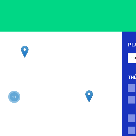
PL
TH
11