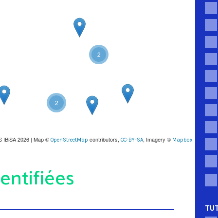
2
2
S IBiSA 2026 | Map ©
contributors,
, Imagery ©
OpenStreetMap
CC-BY-SA
Mapbox
entifiées
TUT