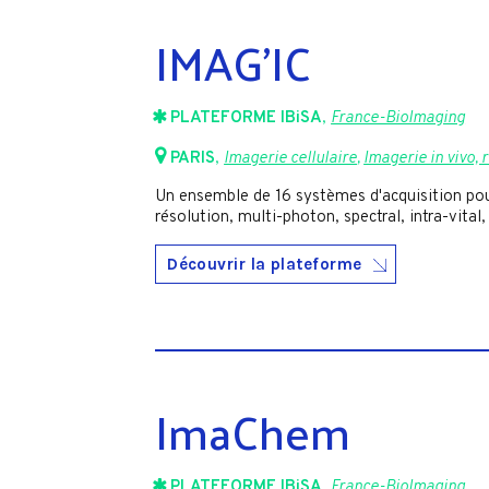
IMAG’IC
PLATEFORME IBiSA
,
France-BioImaging
PARIS
,
Imagerie cellulaire
,
Imagerie in vivo, 
Un ensemble de 16 systèmes d'acquisition pour 
résolution, multi-photon, spectral, intra-vital
Découvrir la plateforme
ImaChem
PLATEFORME IBiSA
,
France-BioImaging