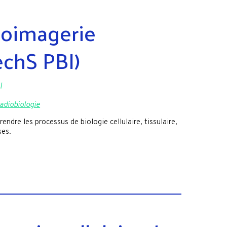
ioimagerie
chS PBI)
I
radiobiologie
dre les processus de biologie cellulaire, tissulaire,
ses.