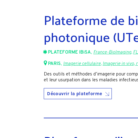
Plateforme de b
photonique (UTe
PLATEFORME IBiSA
,
France-BioImaging
,
FL
PARIS
,
Imagerie cellulaire
,
Imagerie in vivo, 
Des outils et méthodes d’imagerie pour compren
et leur usurpation dans les maladies infectieu
Découvrir la plateforme