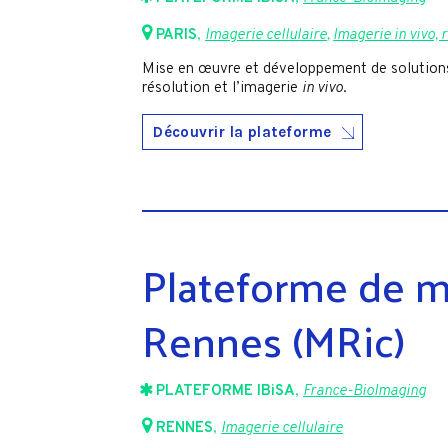
PARIS
,
Imagerie cellulaire
,
Imagerie in vivo, 
Mise en œuvre et développement de solutions 
résolution et l’imagerie
in vivo
.
Découvrir la plateforme
Plateforme de m
Rennes (MRic)
PLATEFORME IBiSA
,
France-BioImaging
RENNES
,
Imagerie cellulaire