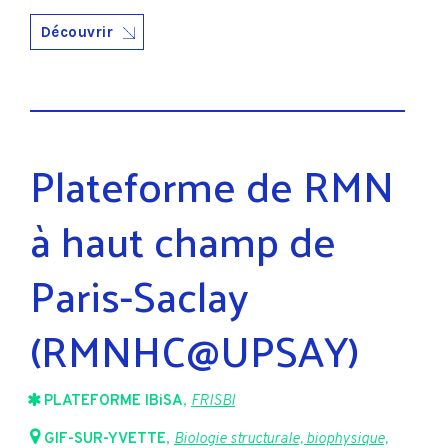
Découvrir
Plateforme de RMN
à haut champ de
Paris-Saclay
(RMNHC@UPSAY)
PLATEFORME IBiSA
,
FRISBI
GIF-SUR-YVETTE
,
Biologie structurale, biophysique,