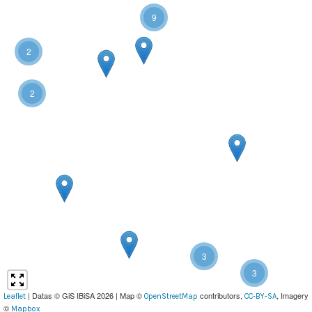
9
2
2
3
3
| Datas © GiS IBiSA 2026 | Map ©
contributors,
, Imagery
Leaflet
OpenStreetMap
CC-BY-SA
©
Mapbox