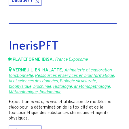
Découvrir
InerisPFT
PLATEFORME IBiSA
,
France Exposome
VERNEUIL-EN-HALATTE
,
Animalerie et exploration
fonctionnelle
,
Ressources et services en bioinformatique,
ia et sciences des données
,
Biologie structurale,
biophysique, biochimie
,
Histologie, anatomopathologie
,
Métabolomique, lipidomique
Exposition
in vitro
,
in vivo
et utilisation de modèles
in
silico
pour la détermination de la toxicité et de la
toxicocinétique des substances chimiques et agents
physiques.