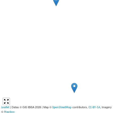
| Datas © GiS IBiSA 2026 | Map ©
contributors,
, Imagery
Leaflet
OpenStreetMap
CC-BY-SA
©
Mapbox