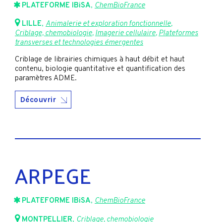
PLATEFORME IBiSA
,
ChemBioFrance
LILLE
,
Animalerie et exploration fonctionnelle
,
Criblage, chemobiologie
,
Imagerie cellulaire
,
Plateformes
transverses et technologies émergentes
Criblage de librairies chimiques à haut débit et haut
contenu, biologie quantitative et quantification des
paramètres ADME.
Découvrir
ARPEGE
PLATEFORME IBiSA
,
ChemBioFrance
MONTPELLIER
,
Criblage, chemobiologie