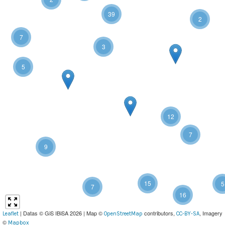
39
2
7
3
5
12
7
9
15
5
7
16
| Datas © GiS IBiSA 2026 | Map ©
contributors,
, Imagery
Leaflet
OpenStreetMap
CC-BY-SA
©
Mapbox