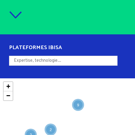
PLATEFORMES IBISA
+
−
9
2
2