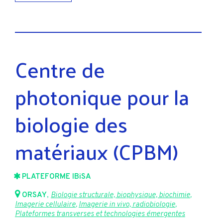
Centre de
photonique pour la
biologie des
matériaux (CPBM)
PLATEFORME IBiSA
ORSAY
,
Biologie structurale, biophysique, biochimie
,
Imagerie cellulaire
,
Imagerie in vivo, radiobiologie
,
Plateformes transverses et technologies émergentes