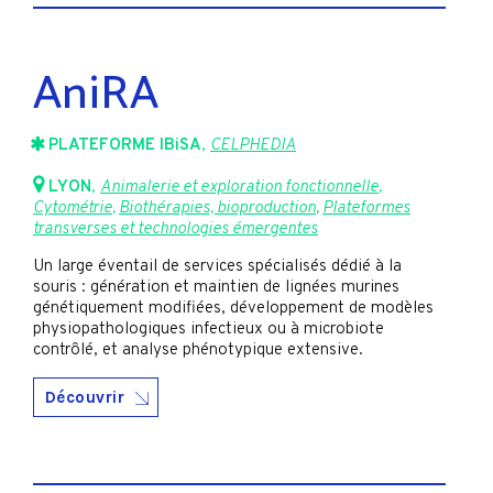
AniRA
PLATEFORME IBiSA
,
CELPHEDIA
LYON
,
Animalerie et exploration fonctionnelle
,
Cytométrie
,
Biothérapies, bioproduction
,
Plateformes
transverses et technologies émergentes
Un large éventail de services spécialisés dédié à la
souris : génération et maintien de lignées murines
génétiquement modifiées, développement de modèles
physiopathologiques infectieux ou à microbiote
contrôlé, et analyse phénotypique extensive.
Découvrir