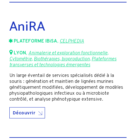
AniRA
PLATEFORME IBiSA
,
CELPHEDIA
LYON
,
Animalerie et exploration fonctionnelle
,
Cytométrie
,
Biothérapies, bioproduction
,
Plateformes
transverses et technologies émergentes
Un large éventail de services spécialisés dédié à la
souris : génération et maintien de lignées murines
génétiquement modifiées, développement de modèles
physiopathologiques infectieux ou à microbiote
contrôlé, et analyse phénotypique extensive.
Découvrir