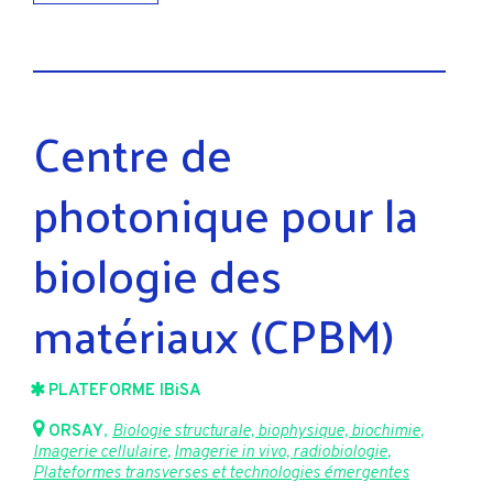
Centre de
photonique pour la
biologie des
matériaux (CPBM)
PLATEFORME IBiSA
ORSAY
,
Biologie structurale, biophysique, biochimie
,
Imagerie cellulaire
,
Imagerie in vivo, radiobiologie
,
Plateformes transverses et technologies émergentes