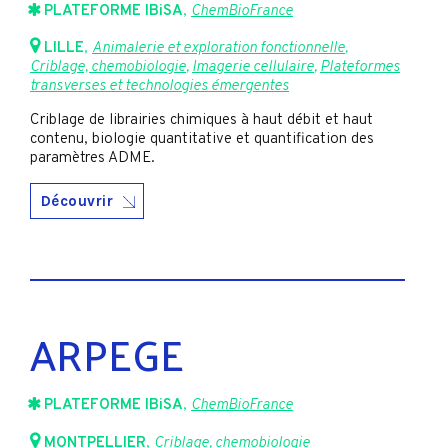
PLATEFORME IBiSA
,
ChemBioFrance
LILLE
,
Animalerie et exploration fonctionnelle
,
Criblage, chemobiologie
,
Imagerie cellulaire
,
Plateformes
transverses et technologies émergentes
Criblage de librairies chimiques à haut débit et haut
contenu, biologie quantitative et quantification des
paramètres ADME.
Découvrir
ARPEGE
PLATEFORME IBiSA
,
ChemBioFrance
MONTPELLIER
,
Criblage, chemobiologie