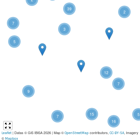
39
2
7
3
5
12
7
9
15
5
7
16
| Datas © GiS IBiSA 2026 | Map ©
contributors,
, Imagery
Leaflet
OpenStreetMap
CC-BY-SA
©
Mapbox