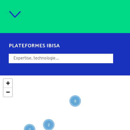
PLATEFORMES IBISA
+
−
9
2
2