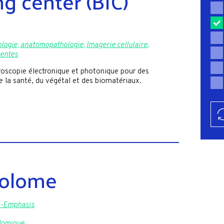
g center (BIC)
ologie, anatomopathologie
,
Imagerie cellulaire
,
gentes
scopie électronique et photonique pour des
e la santé, du végétal et des biomatériaux.
bolome
-Emphasis
domique