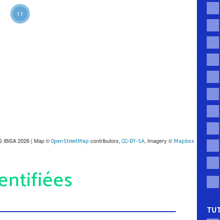
11
S IBiSA 2026 | Map ©
contributors,
, Imagery ©
OpenStreetMap
CC-BY-SA
Mapbox
entifiées
TUT