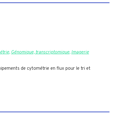
étrie
,
Génomique, transcriptomique
,
Imagerie
ipements de cytométrie en flux pour le tri et