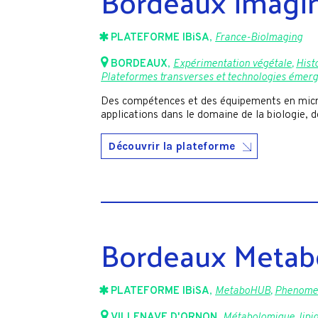
Bordeaux imagin
PLATEFORME IBiSA
,
France-BioImaging
BORDEAUX
,
Expérimentation végétale
,
Hist
Plateformes transverses et technologies émer
Des compétences et des équipements en micro
applications dans le domaine de la biologie, d
Découvrir la plateforme
Bordeaux Meta
PLATEFORME IBiSA
,
MetaboHUB
,
Phenome
VILLENAVE D'ORNON
,
Métabolomique, lipi