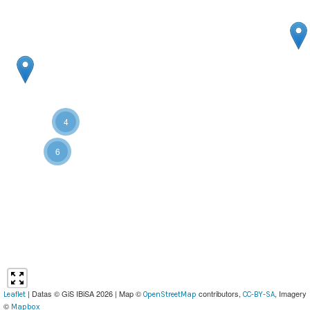
4
6
| Datas © GiS IBiSA 2026 | Map ©
contributors,
, Imagery
Leaflet
OpenStreetMap
CC-BY-SA
©
Mapbox