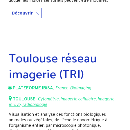
duquel les indices sensoriels peuvent être modifiés.
Découvrir
Toulouse réseau
imagerie (TRI)
PLATEFORME IBiSA
,
France-BioImaging
TOULOUSE
,
Cytométrie
,
Imagerie cellulaire
,
Imagerie
in vivo, radiobiologie
Visualisation et analyse des fonctions biologiques
animales ou végétales, de l’échelle nanométrique à
l’organisme entier, par microscopie photonique,