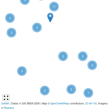
17
2
2
3
2
5
3
3
5
2
7
| Datas © GiS IBiSA 2026 | Map ©
contributors,
, Imagery
Leaflet
OpenStreetMap
CC-BY-SA
©
Mapbox