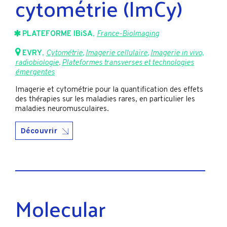
cytométrie (ImCy)
PLATEFORME IBiSA
,
France-BioImaging
EVRY
,
Cytométrie
,
Imagerie cellulaire
,
Imagerie in vivo,
radiobiologie
,
Plateformes transverses et technologies
émergentes
Imagerie et cytométrie pour la quantification des effets
des thérapies sur les maladies rares, en particulier les
maladies neuromusculaires.
Découvrir
Molecular