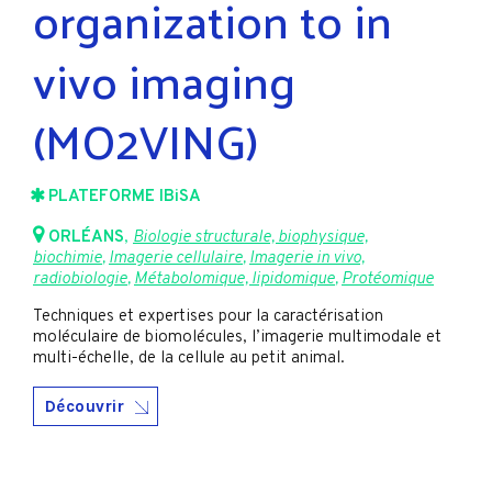
organization to in
vivo imaging
(MO2VING)
PLATEFORME IBiSA
ORLÉANS
,
Biologie structurale, biophysique,
biochimie
,
Imagerie cellulaire
,
Imagerie in vivo,
radiobiologie
,
Métabolomique, lipidomique
,
Protéomique
Techniques et expertises pour la caractérisation
moléculaire de biomolécules, l’imagerie multimodale et
multi-échelle, de la cellule au petit animal.
Découvrir