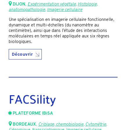
DIJON
,
Expérimentation végétale
,
Histologie,
anatomopathologie
,
Imagerie cellulaire
Une spécialisation en imagerie cellulaire fonctionnelle,
dynamique et multi-échelles (du nanomètre au
centimètre), ainsi que dans l’étude des interactions
moléculaires en temps réel appliquée aux six règnes
biologiques.
Découvrir
FACSility
PLATEFORME IBiSA
BORDEAUX
,
Criblage, chemobiologie
,
Cytométrie
,