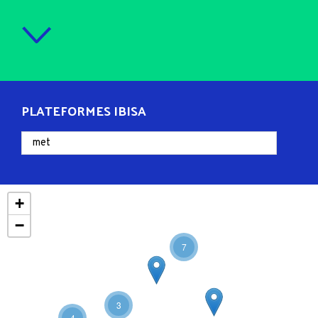
PLATEFORMES IBISA
+
−
7
3
4