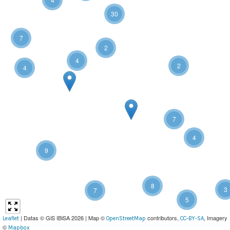
30
7
2
4
2
4
7
4
9
8
3
7
5
| Datas © GiS IBiSA 2026 | Map ©
contributors,
, Imagery
Leaflet
OpenStreetMap
CC-BY-SA
©
Mapbox