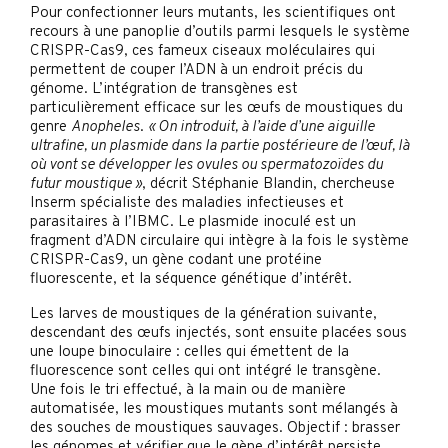
Pour confectionner leurs mutants, les scientifiques ont
recours à une panoplie d’outils parmi lesquels le système
CRISPR-Cas9, ces fameux ciseaux moléculaires qui
permettent de couper l’ADN à un endroit précis du
génome. L’intégration de transgènes est
particulièrement efficace sur les œufs de moustiques du
genre
Anopheles
.
« On introduit, à l’aide d’une aiguille
ultrafine, un plasmide dans la partie postérieure de l’œuf, là
où vont se développer les ovules ou spermatozoïdes du
futur moustique »
, décrit Stéphanie Blandin, chercheuse
Inserm spécialiste des maladies infectieuses et
parasitaires à l’IBMC. Le plasmide inoculé est un
fragment d’ADN circulaire qui intègre à la fois le système
CRISPR-Cas9, un gène codant une protéine
fluorescente, et la séquence génétique d’intérêt.
Les larves de moustiques de la génération suivante,
descendant des œufs injectés, sont ensuite placées sous
une loupe binoculaire : celles qui émettent de la
fluorescence sont celles qui ont intégré le transgène.
Une fois le tri effectué, à la main ou de manière
automatisée, les moustiques mutants sont mélangés à
des souches de moustiques sauvages. Objectif : brasser
les génomes et vérifier que le gène d’intérêt persiste