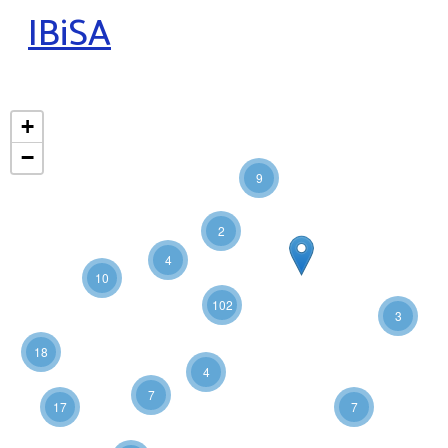
IBiSA
+
−
9
2
4
10
102
3
18
4
7
17
7