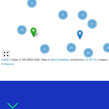
3
5
17
11
15
25
6
17
22
| Datas © GiS IBiSA 2026 | Map ©
contributors,
, Imagery
Leaflet
OpenStreetMap
CC-BY-SA
©
Mapbox