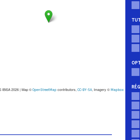
TUT
OP
RÉG
S IBiSA 2026 | Map ©
contributors,
, Imagery ©
OpenStreetMap
CC-BY-SA
Mapbox