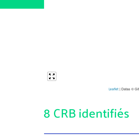
| Datas © Gi
Leaflet
8 CRB identifiés