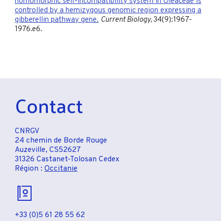
homomorphic self-incompatibility system in Oleaceae is
controlled by a hemizygous genomic region expressing a
gibberellin pathway gene.
Current Biology,
34(9):1967-
1976.e6.
Contact
CNRGV
24 chemin de Borde Rouge
Auzeville, CS52627
31326 Castanet-Tolosan Cedex
Région :
Occitanie
+33 (0)5 61 28 55 62