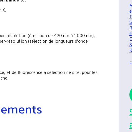
en bande-X :
M
-X,
é
T
S
é
per-résolution (émission de 420 nm à 1 000 nm),
er-résolution (sélection de longueurs d'onde
S
F
, et de fluorescence à sélection de site, pour les
oche,
pements