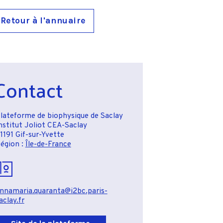
Retour à l'annuaire
Contact
lateforme de biophysique de Saclay
nstitut Joliot CEA-Saclay
1191 Gif-sur-Yvette
égion :
Île-de-France
nnamaria.quaranta@i2bc.paris-
aclay.fr