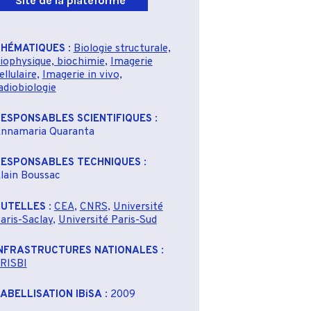
Site de la plateforme
THÉMATIQUES
:
Biologie structurale,
iophysique, biochimie
,
Imagerie
ellulaire
,
Imagerie in vivo,
adiobiologie
ESPONSABLES SCIENTIFIQUES
:
nnamaria Quaranta
ESPONSABLES TECHNIQUES
:
lain Boussac
TUTELLES
:
CEA
,
CNRS
,
Université
aris-Saclay
,
Université Paris-Sud
NFRASTRUCTURES NATIONALES
:
RISBI
ABELLISATION IBiSA
: 2009