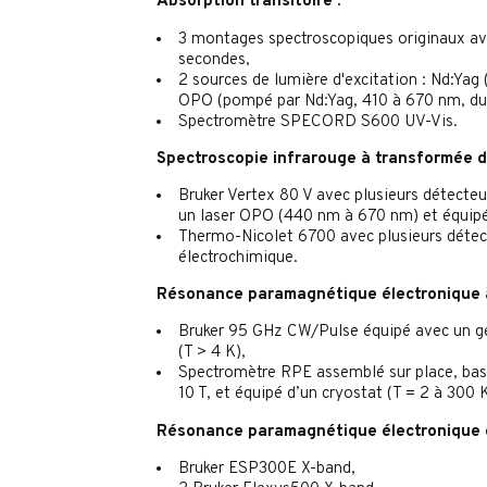
Absorption transitoire :
3 montages spectroscopiques originaux av
secondes,
2 sources de lumière d'excitation : Nd:Yag
OPO (pompé par Nd:Yag, 410 à 670 nm, dur
Spectromètre SPECORD S600 UV-Vis.
Spectroscopie infrarouge à transformée de
Bruker Vertex 80 V avec plusieurs détecte
un laser OPO (440 nm à 670 nm) et équipé 
Thermo-Nicolet 6700 avec plusieurs détect
électrochimique.
Résonance paramagnétique
électronique 
Bruker 95 GHz CW/Pulse équipé avec un gén
(T > 4 K),
Spectromètre RPE assemblé sur place, bas
10 T, et équipé d’un cryostat (T = 2 à 300 K
Résonance paramagnétique
électronique 
Bruker ESP300E X-band,