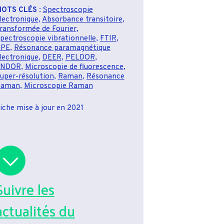
OTS CLÉS
:
Spectroscopie
lectronique
,
Absorbance transitoire
,
ransformée de Fourier
,
pectroscopie vibrationnelle
,
FTIR
,
RPE
,
Résonance paramagnétique
lectronique
,
DEER
,
PELDOR
,
ENDOR
,
Microscopie de fluorescence
,
uper-résolution
,
Raman
,
Résonance
Raman
,
Microscopie Raman
iche mise à jour en 2021
Suivre les
actualités du