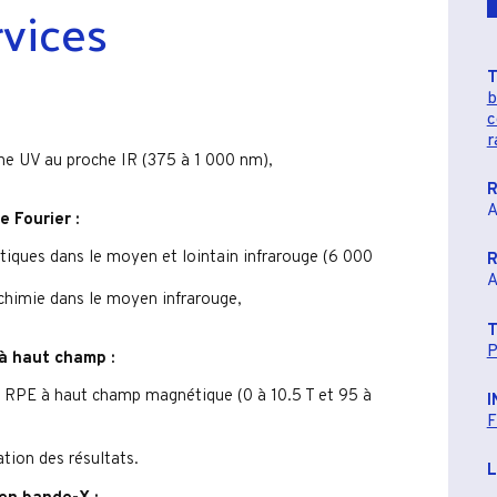
rvices
b
c
r
he UV au proche IR (375 à 1 000 nm),
R
A
 Fourier :
tiques dans le moyen et lointain infrarouge (6 000
R
A
chimie dans le moyen infrarouge,
P
à haut champ :
e RPE à haut champ magnétique (0 à 10.5 T et 95 à
I
F
ation des résultats.
L