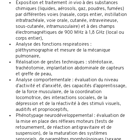
Exposition et traitement
in vivo
à des substances
chimiques (liquides, aérosols, gaz, poudres, fumées)
par différentes voies (nasale, corps entier, instillation
intratrachéale, voie orale, cutanée, intraveineuse,
sous-cutanée, intramusculaire) et à des champs
électromagnétiques de 900 MHz à 1,8 GHz (local ou
corps entier),
Analyse des fonctions respiratoires :
pléthysmographie et mesure de la mécanique
pulmonaire,
Réalisation de gestes techniques : stéréotaxie,
trachéotomie, implantation abdominale de capteurs
et greffe de peau,
Analyse comportementale : évaluation du niveau
d’activité et d’anxiété, des capacités d’apprentissage,
de la force musculaire, de la coordination
locomotrice, des interactions sociales, de la
dépression et de la réactivité à des stimuli visuels,
auditifs et proprioceptifs,
Phénotypage neurodéveloppemental : évaluation de
la mise en place des réflexes moteurs (tests de
retournement, de réaction antigravitaire et de
suspension), de la maturation des systèmes
sensoriels, de paramètres morphologiques (sexage,