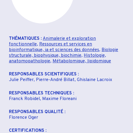
THÉMATIQUES
:
Animalerie et exploration
fonctionnelle
,
Ressources et services en
bioinformatique, ia et sciences des données
,
Biologie
structurale, biophysique, biochimie
,
Histologie,
anatomopathologie
,
Métabolomique, lipidomique
RESPONSABLES SCIENTIFIQUES
:
Julie Peiffer, Pierre-André Billat, Ghislaine Lacroix
RESPONSABLES TECHNIQUES
:
Franck Robidel, Maxime Floreani
RESPONSABLES QUALITÉ
:
Florence Oger
CERTIFICATIONS
: