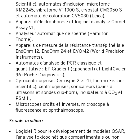
Scientific), automates d'inclusion, microtome
RM2245, vibratome VT1000 S, cryostat CM3050 S
et automate de coloration CV5030 (Leica),
Appareil d’électrophorèse et logiciel d’analyse Comet
Assay VI,
Analyseur automatique de sperme (Hamilton
Thorne),
Appareils de mesure de la résistance transépithéliale :
EndOhm 12, EndOhm 24 et EVOM2 (World Precision
Instruments),
Automates d’analyse de PCR classique et
quantitative : EP Gradient (Eppendorf) et LightCycler
96 (Roche Diagnostics),
Cytocentrifugeuses Cytospin 2 et 4 (Thermo Fischer
Scientific), centrifugeuses, sonicateurs (bains à
ultrasons et sondes cup-horn), incubateurs à CO
et
2
PSM II,
Microscopes droits et inversés, microscope à
fluorescence et ophthalmoscope.
Essais
in silico
:
Logiciel R pour le développement de modèles QSAR,
l’analyse toxicocinétique compartimentale ou non