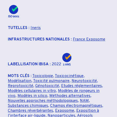
TUTELLES
:
Ineris
INFRASTRUCTURES NATIONALES
:
France Exposome
LABELLISATION IBiSA
: 2022
MOTS CLÉS
:
Toxicologie
,
Toxicocinétique
,
Modélisation
,
Toxicité pulmonaire
,
Neurotoxicité
,
Reprotoxicité
,
Génotoxicité
,
Etudes réglementaires
,
Modèles cellulaires in vitro
,
Modèles de rongeurs in
vivo
,
Modèles in silico
,
Méthodes alternatives
,
Nouvelles approches méthodologiques
,
NAM
,
Substances chimiques
,
Champs électromagnétiques
,
Chambres réverbérantes
,
Exposome
,
Exposition à
l’interface air-liquide
,
Nanoparticules
,
Aérosols