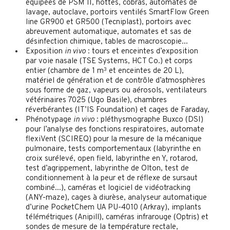
équipées de PSM II, hottes, cobras, automates de
lavage, autoclave, portoirs ventilés SmartFlow Green
line GR900 et GR500 (Tecniplast), portoirs avec
abreuvement automatique, automates et sas de
désinfection chimique, tables de macroscopie...
Exposition
in vivo
: tours et enceintes d’exposition
par voie nasale (TSE Systems, HCT Co.) et corps
entier (chambre de 1 m
3
et enceintes de 20 L),
matériel de génération et de contrôle d’atmosphères
sous forme de gaz, vapeurs ou aérosols, ventilateurs
vétérinaires 7025 (Ugo Basile), chambres
réverbérantes (IT’IS Foundation) et cages de Faraday,
Phénotypage
in vivo
: pléthysmographe Buxco (DSI)
pour l’analyse des fonctions respiratoires, automate
flexiVent (SCIREQ) pour la mesure de la mécanique
pulmonaire, tests comportementaux (labyrinthe en
croix surélevé, open field, labyrinthe en Y, rotarod,
test d’agrippement, labyrinthe de Olton, test de
conditionnement à la peur et de réflexe de sursaut
combiné...), caméras et logiciel de vidéotracking
(ANY-maze), cages à diurèse, analyseur automatique
d’urine PocketChem UA PU-4010 (Arkray), implants
télémétriques (Anipill), caméras infrarouge (Optris) et
sondes de mesure de la température rectale,