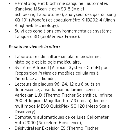
Hématologie et biochimie sanguine : automates
d’analyse MScan-e et MS9-5 (Melet
Schloesing Laboratories), analyseur des gaz du sang
XQ-101 (Wondfo) et coagulomètre KHB202-4 (Jinan
Kinghawk Technology),
Suivi des conditions environnementales : système
Labguard 3D (bioMérieux France).
Essais
ex vivo
et
in vitro
:
Laboratoires de culture cellulaire, biochimie,
histologie et biologie moléculaire,
Système Vitrocell (Vitrocell Systems GmbH) pour
l’exposition
in vitro
de modèles cellulaires à
l’interface air-liquide,
Lecteurs de plaques 96, 24, 12 ou 6 puits en
fluorescence, absorbance ou luminescence :
Varioskan LUX (Thermo Fischer Scientific), Infinite
200 et logiciel Magellan Pro 7.3 (Tecan), lecteur
multimode MESO QuickPlex SQ 120 (Meso Scale
Discovery),
Compteurs automatiques de cellules Cellometer
Auto 2000 (Nexcelom Bioscience),
Déshydrateur Excelsior ES (Thermo Fischer