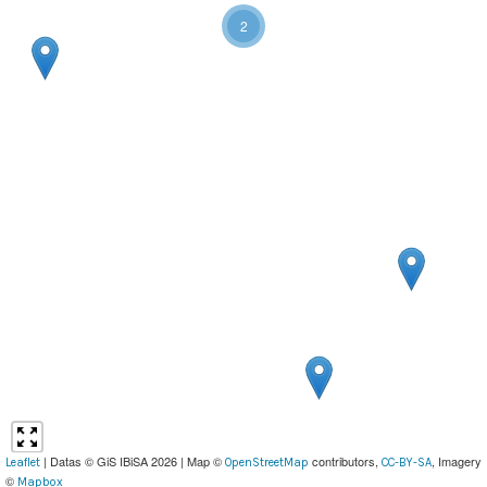
2
| Datas © GiS IBiSA 2026 | Map ©
contributors,
, Imagery
Leaflet
OpenStreetMap
CC-BY-SA
©
Mapbox