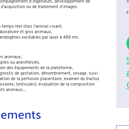
V
 accompagnement d’ingénieurs, développement de
d’acquisition ou de traitement d’images.
F
 temps réel chez l’animal vivant,
aboratoire et gros animaux,
endogènes excitables par laser à 488 nm.
es animaux,
giles ou anesthésiés,
ation des équipements de la plateforme,
iagnostic de gestation, dénombrement, sexage, suivi
tion de la perfusion placentaire, examen du tractus
ovaires, testicules), évaluation de la composition
its animaux...
pements