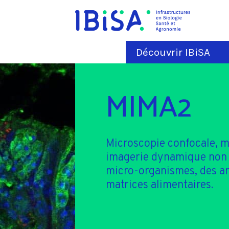
Découvrir IBiSA
MIMA2
Microscopie confocale, m
imagerie dynamique non i
micro-organismes, des an
matrices alimentaires.