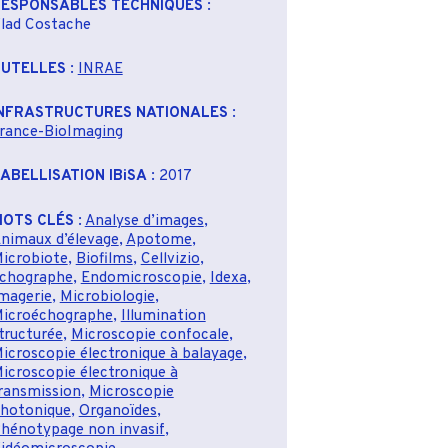
ESPONSABLES TECHNIQUES
:
lad Costache
TUTELLES
:
INRAE
NFRASTRUCTURES NATIONALES
:
rance-BioImaging
ABELLISATION IBiSA
: 2017
OTS CLÉS
:
Analyse d’images
,
nimaux d’élevage
,
Apotome
,
icrobiote
,
Biofilms
,
Cellvizio
,
chographe
,
Endomicroscopie
,
Idexa
,
magerie
,
Microbiologie
,
icroéchographe
,
Illumination
tructurée
,
Microscopie confocale
,
icroscopie électronique à balayage
,
icroscopie électronique à
ransmission
,
Microscopie
hotonique
,
Organoïdes
,
hénotypage non invasif
,