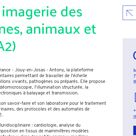
 imagerie des
mes, animaux et
A2)
France - Jouy-en-Josas - Antony, la plateforme
res permettant de travailler de l'échelle
7
illons vivants, pathogènes ou préparés. Elle propose
R
vidéomicroscopie, l'illumination structurée, la
ectroniques à balayage et transmission.
on savoir-faire et son laboratoire pour le traitement
inaires, des protocoles et des automates de
+
2.
m
uridisciplinaire : cardiologie, analyse du
mposition en tissus de mammifères modèles