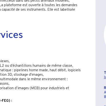
infectieux dans des petits animaux modèles,
 La plateforme est ouverte à toutes les demandes
a capacité de ses instruments. Elle est labellisée
rvices
lexes,
 L2 ou d’échantillons humains de même classe,
atique : pipelines home made, haut débit, logiciels
ction 3D, stockage d'images,
I
multimodale dans le même environnement :
asons,
R
orisation d’images (MEB) pour industriels et
A
B
-FEG) :