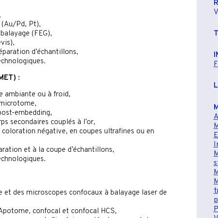
R
V
,
 (Au/Pd, Pt),
 balayage (FEG),
vis),
éparation d’échantillons,
I
echnologiques.
F
MET) :
L
e ambiante ou à froid,
amicrotome,
M
post-embedding,
A
ps secondaires couplés à l’or,
M
 coloration négative, en coupes ultrafines ou en
E
I
aration et à la coupe d’échantillons,
M
echnologiques.
s
M
M
t
 et des microscopes confocaux à balayage laser de
p
P
 Apotome, confocal et confocal HCS,