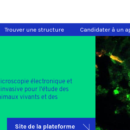
Trouver une structure
Candidater à un ap
icroscopie électronique et
nvasive pour l'étude des
imaux vivants et des
Site de la plateforme