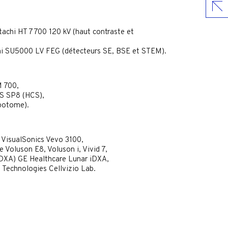
tachi HT 7700 120 kV (haut contraste et
hi SU5000 LV FEG (détecteurs SE, BSE et STEM).
M 700,
CS SP8 (HCS),
potome).
 VisualSonics Vevo 3100,
 Voluson E8, Voluson i, Vivid 7,
(DXA) GE Healthcare Lunar iDXA,
Technologies Cellvizio Lab.