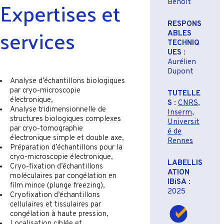
Expertises et
Benoit
RESPONS
services
ABLES
TECHNIQ
UES
:
Aurélien
Dupont
Analyse d’échantillons biologiques
par cryo-microscopie
TUTELLE
électronique,
S
:
CNRS
,
Analyse tridimensionnelle de
Inserm
,
structures biologiques complexes
Universit
par cryo-tomographie
é de
électronique simple et double axe,
Rennes
Préparation d’échantillons pour la
cryo-microscopie électronique,
LABELLIS
Cryo-fixation d’échantillons
ATION
moléculaires par congélation en
IBiSA
:
film mince (plunge freezing),
2025
Cryofixation d’échantillons
cellulaires et tissulaires par
congélation à haute pression,
Localisation ciblée et