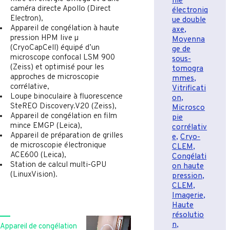
hie
caméra directe Apollo (Direct
électroniq
Electron),
ue double
Appareil de congélation à haute
axe
,
pression HPM live µ
Moyenna
(CryoCapCell) équipé d’un
ge de
microscope confocal LSM 900
sous-
(Zeiss) et optimisé pour les
tomogra
approches de microscopie
mmes
,
corrélative,
Vitrificati
Loupe binoculaire à fluorescence​
on
,
SteREO Discovery.V20​ (Zeiss),
Microsco
Appareil de congélation en film
pie
mince EMGP (Leica),
corrélativ
Appareil de préparation de grilles
e
,
Cryo-
de microscopie électronique
CLEM
,
ACE600 (Leica),
Congélati
Station de calcul multi-GPU
on haute
(LinuxVision).
pression
,
CLEM
,
Imagerie
,
Haute
résolutio
n
,
Appareil de congélation