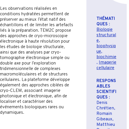
Les observations réalisées en
conditions hydratées permettent de
THÉMATI
préserver au mieux l’état natif des
QUES
:
échantillons et de limiter les artefacts
Biologie
liés à la préparation. TEM2C propose
structural
des approches de cryo-microscopie
e,
électronique à haute résolution pour
biophysiq
les études de biologie structurale,
ue,
ainsi que des analyses par cryo-
biochimie
tomographie électronique simple ou
,
Imagerie
double axe pour l’exploration
cellulaire
tridimensionnelle de complexes
macromoléculaires et de structures
cellulaires. La plateforme développe
RESPONS
également des approches ciblées de
ABLES
cryo-CLEM, associant imagerie
SCIENTIFI
photonique et électronique, afin de
QUES
:
localiser et caractériser des
Denis
événements biologiques rares ou
Chrétien,
dynamiques.
Romain
Gibeaux,
Matthieu