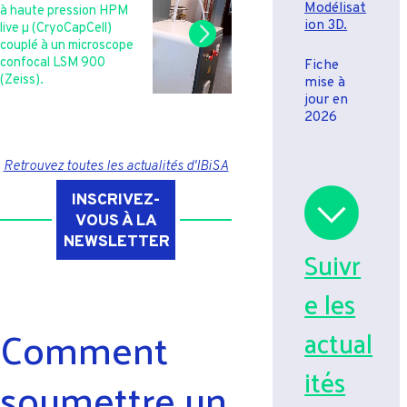
Modélisat
à haute pression HPM
ion 3D.
live µ (CryoCapCell)
couplé à un microscope
confocal LSM 900
Fiche
1
/
5
(Zeiss).
mise à
jour en
2026
Retrouvez toutes les actualités d'IBiSA
INSCRIVEZ-
VOUS À LA
NEWSLETTER
Suivr
e les
Comment
actual
ités
soumettre un