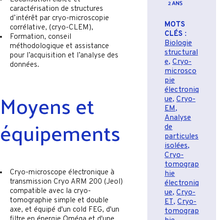
caractérisation de structures
d’intérêt par cryo-microscopie
MOTS
corrélative, (cryo-CLEM),
CLÉS
:
Formation, conseil
Biologie
méthodologique et assistance
structural
pour l’acquisition et l’analyse des
e
,
Cryo-
données.
microsco
pie
électroniq
Moyens et
ue
,
Cryo-
EM
,
Analyse
équipements
de
particules
isolées
,
Cryo-
tomograp
Cryo-microscope électronique à
hie
transmission Cryo ARM 200 (Jeol)
électroniq
compatible avec la cryo-
ue
,
Cryo-
tomographie simple et double
ET
,
Cryo-
axe, et équipé d'un cold FEG, d'un
tomograp
filtre en énergie Oméga et d'une