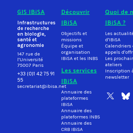
GIS IBiSA
Découvrir
Quoi de n
IBiSA
IBiSA ?
Infrastructures
de recherche
Objectifs et
Les actualit
en biologie,
santé et
missions
d'IBiSA
agronomie
Équipe et
Calendriers
organisation
appels d'off
147 rue de
IBiSA et les INBS
Les prochai
l'Université
ateliers
75007 Paris
Les services
Inscription à
+33 (0)1 42 75 91
newsletter
IBiSA
55
secretariat@ibisa.net
Annuaire des
plateformes
IBiSA
Annuaire des
plateformes INBS
Annuaire des
CRB IBiSA