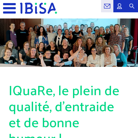
IQuaRe, le plein de
qualité, d'entraide
et de bonne
humeur !