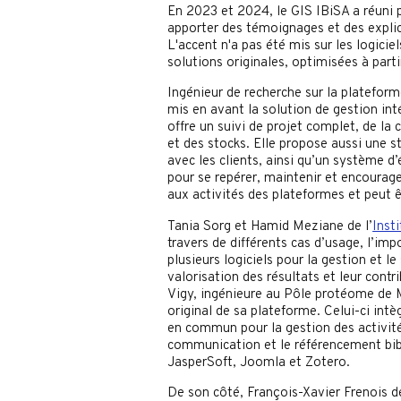
En 2023 et 2024, le GIS IBiSA a réuni 
apporter des témoignages et des explica
L'accent n'a pas été mis sur les logicie
solutions originales, optimisées à partir
Ingénieur de recherche sur la platefor
mis en avant la solution de gestion in
offre un suivi de projet complet, de la 
et des stocks. Elle propose aussi une st
avec les clients, ainsi qu’un système d
pour se repérer, maintenir et encourage
aux activités des plateformes et peut êt
Tania Sorg et Hamid Meziane de l’
Insti
travers de différents cas d’usage, l’im
plusieurs logiciels pour la gestion et l
valorisation des résultats et leur cont
Vigy, ingénieure au Pôle protéome de M
original de sa plateforme. Celui-ci intè
en commun pour la gestion des activité
communication et le référencement bib
JasperSoft, Joomla et Zotero.
De son côté, François-Xavier Frenois 