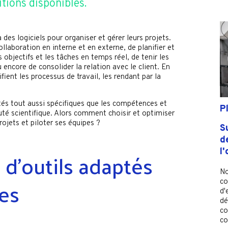
utions disponibles.
 des logiciels pour organiser et gérer leurs projets.
llaboration en interne et en externe, de planifier et
s objectifs et les tâches en temps réel, de tenir les
ou encore de consolider la relation avec le client. En
ifient les processus de travail, les rendant par la
és tout aussi spécifiques que les compétences et
P
té scientifique. Alors comment choisir et optimiser
rojets et piloter ses équipes ?
S
d
d'outils adaptés
l
No
es
co
d'
dé
co
co