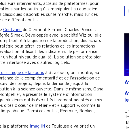
plusieurs intervenants, acteurs de plateformes, pour
tions sur les outils qu’ils manipulent au quotidien.
ls classiques disponibles sur le marché, mais sur des
 de différents outils.
me
Gentyane
de Clermont-Ferrand, Charles Poncet a
tégrée Simax. Développée avec la société Wiziou, elle
comptabilité à la gestion de la production, des achats
ratégie pour gérer les relations et les interactions
’évaluation utilisant des indicateurs de performance
r un haut niveau de qualité. La solution se prête bien
re interfacée avec d’autres logiciels.
tut clinique de la souris
à Strasbourg ont montré, au
portance de la complémentarité et de l’association de
A
e suivi des projets, depuis la demande jusqu’à la
ribution à la science ouverte. Dans le même sens, Oana
A
ontpellier, a présenté le système d’information
l
gre plusieurs outils évolutifs librement adaptés et mis
s dites « cœur de métier » et « support », comme la
liographique. Parmi ces outils, Redmine, Booked,
Or
de
IB
de la plateforme
Imag’IN
de Toulouse a valorisé un
de