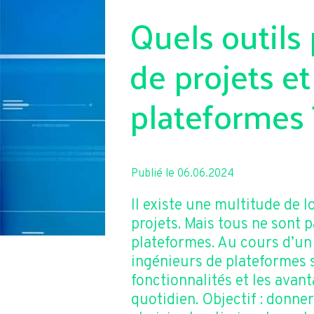
Quels outils 
de projets et
plateformes 
Publié le 06.06.2024
Il existe une multitude de lo
projets. Mais tous ne sont p
plateformes. Au cours d’un 
ingénieurs de plateformes 
fonctionnalités et les avant
quotidien. Objectif : donne