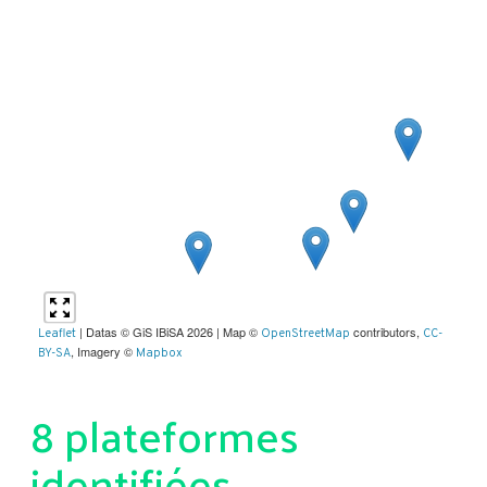
| Datas © GiS IBiSA 2026 | Map ©
contributors,
Leaflet
OpenStreetMap
CC-
, Imagery ©
BY-SA
Mapbox
8 plateformes
identifiées