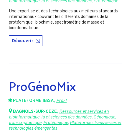
bioinformatique, ia et sciences des données
,
Protéomique
Une expertise et des technologies aux meilleurs standards
internationaux couvrant les différents domaines de la
protéomique : biochimie, spectrométrie de masse et
bioinformatique.
Découvrir
ProGénoMix
PLATEFORME IBiSA
,
ProFI
BAGNOLS-SUR-CÈZE
,
Ressources et services en
bioinformatique, ia et sciences des données
,
Génomique,
transcriptomique
,
Protéomique
,
Plateformes transverses et
technologies émergentes