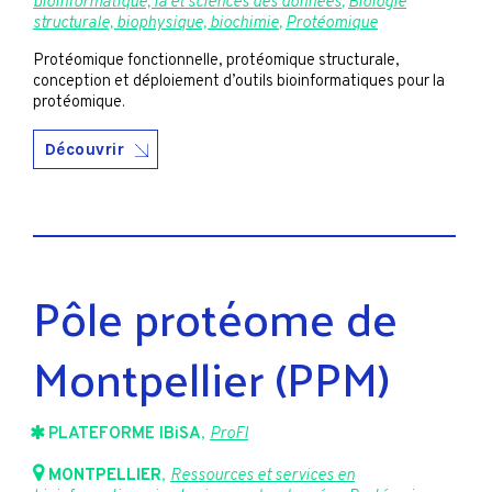
bioinformatique, ia et sciences des données
,
Biologie
structurale, biophysique, biochimie
,
Protéomique
Protéomique fonctionnelle, protéomique structurale,
conception et déploiement d’outils bioinformatiques pour la
protéomique.
Découvrir
Pôle protéome de
Montpellier (PPM)
PLATEFORME IBiSA
,
ProFI
MONTPELLIER
,
Ressources et services en