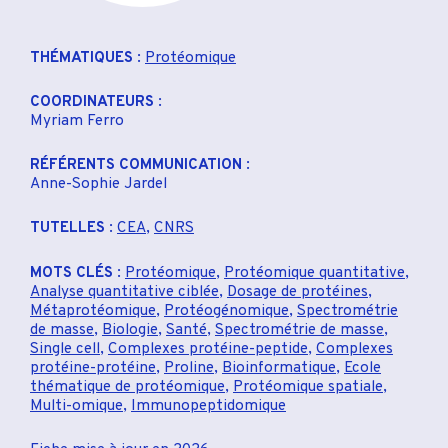
THÉMATIQUES
:
Protéomique
COORDINATEURS
:
Myriam Ferro
RÉFÉRENTS COMMUNICATION
:
Anne-Sophie Jardel
TUTELLES
:
CEA
,
CNRS
MOTS CLÉS
:
Protéomique
,
Protéomique quantitative
,
Analyse quantitative ciblée
,
Dosage de protéines
,
Métaprotéomique
,
Protéogénomique
,
Spectrométrie
de masse
,
Biologie
,
Santé
,
Spectrométrie de masse
,
Single cell
,
Complexes protéine-peptide
,
Complexes
protéine-protéine
,
Proline
,
Bioinformatique
,
Ecole
thématique de protéomique
,
Protéomique spatiale
,
Multi-omique
,
Immunopeptidomique