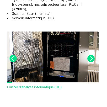
système C1 (Fluidigm), DEParray (Silicon
Biosystems), microdissecteur laser PixCell II
(Arturus),
Scanner iScan (Illumina),
Serveur informatique (HP).
1
/
8
Cluster d’analyse informatique (HP).