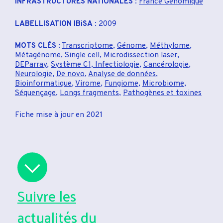
INFRASTRUCTURES NATIONALES
:
France Génomique
LABELLISATION IBiSA
: 2009
MOTS CLÉS
:
Transcriptome
,
Génome
,
Méthylome
,
Métagénome
,
Single cell
,
Microdissection laser
,
DEParray
,
Système C1, Infectiologie
,
Cancérologie
,
Neurologie
,
De novo
,
Analyse de données
,
Bioinformatique
,
Virome
,
Fungiome
,
Microbiome
,
Séquençage
,
Longs fragments
,
Pathogènes et toxines
Fiche mise à jour en 2021
Suivre les
actualités du