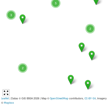
5
3
2
2
| Datas © GiS IBiSA 2026 | Map ©
contributors,
, Imagery
Leaflet
OpenStreetMap
CC-BY-SA
©
Mapbox