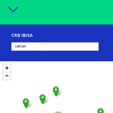
CRB IBISA
+
−