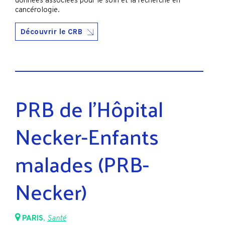
données associées pour le soin et la recherche en
cancérologie.
Découvrir le CRB
PRB de l’Hôpital
Necker-Enfants
malades (PRB-
Necker)
PARIS
,
Santé