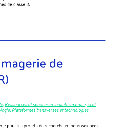
nes de classe 3.
imagerie de
R)
le
,
Ressources et services en bioinformatique, ia et
ologie
,
Plateformes transverses et technologies
ie pour les projets de recherche en neurosciences