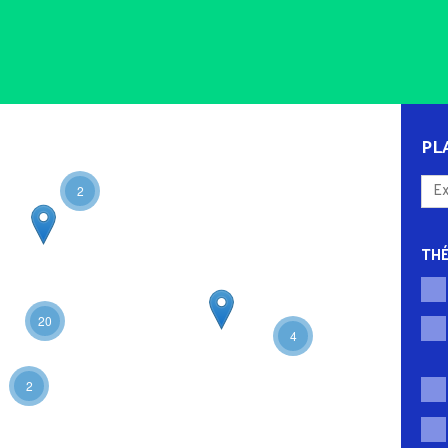
PL
2
TH
20
4
2