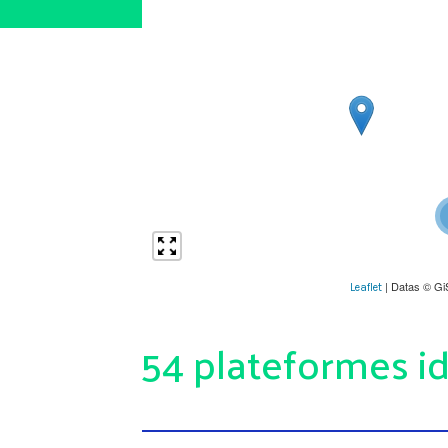
| Datas © Gi
Leaflet
54 plateformes id