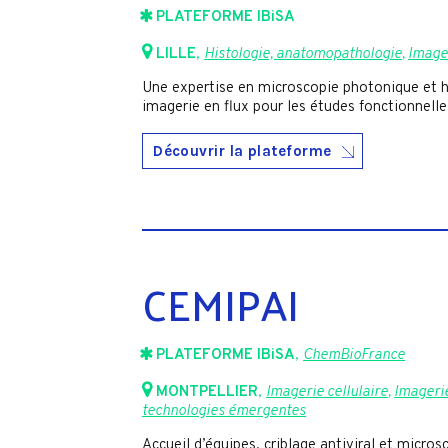
PLATEFORME IBiSA
LILLE
,
Histologie, anatomopathologie
,
Imager
Une expertise en microscopie photonique et h
imagerie en flux pour les études fonctionnell
Découvrir la plateforme
CEMIPAI
PLATEFORME IBiSA
,
ChemBioFrance
MONTPELLIER
,
Imagerie cellulaire
,
Imagerie
technologies émergentes
Accueil d’équipes, criblage antiviral et micros