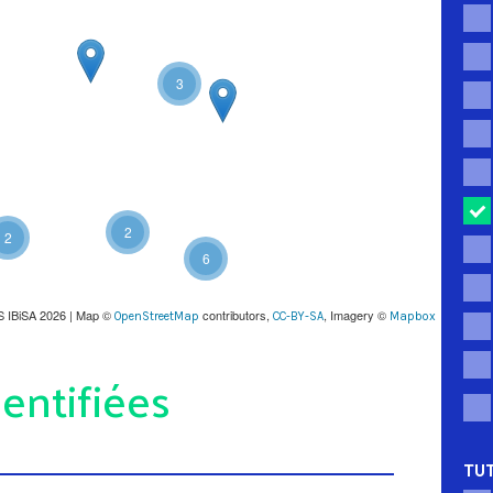
3
2
2
6
S IBiSA 2026 | Map ©
contributors,
, Imagery ©
OpenStreetMap
CC-BY-SA
Mapbox
entifiées
TUT