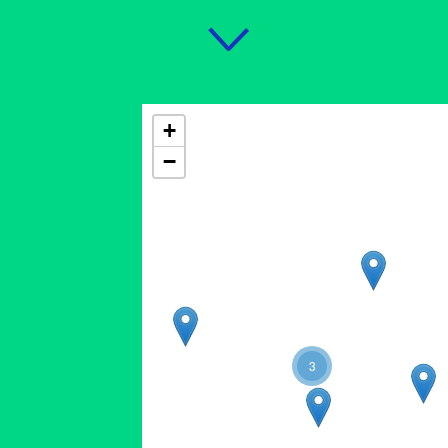
+
−
3