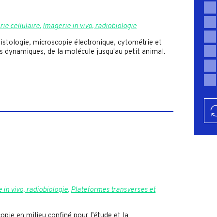
ie cellulaire
,
Imagerie in vivo, radiobiologie
istologie, microscopie électronique, cytométrie et
es dynamiques, de la molécule jusqu'au petit animal.
 in vivo, radiobiologie
,
Plateformes transverses et
copie en milieu confiné pour l’étude et la