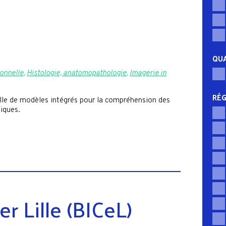
QUA
ionnelle
,
Histologie, anatomopathologie
,
Imagerie in
RÉG
elle de modèles intégrés pour la compréhension des
iques.
r Lille (BICeL)