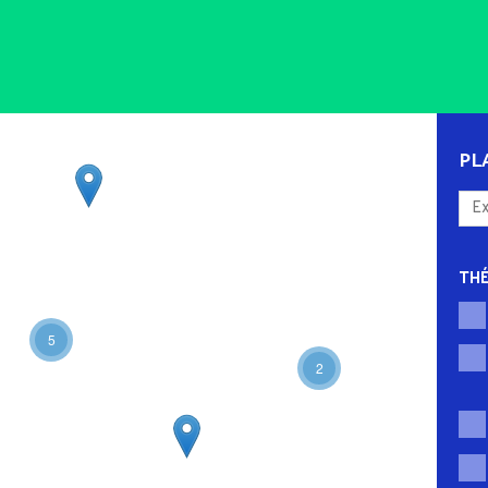
PL
TH
5
2