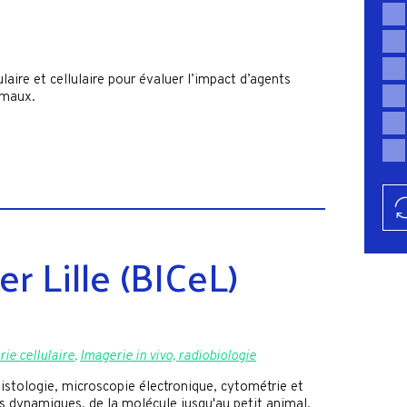
aire et cellulaire pour évaluer l’impact d’agents
imaux.
r Lille (BICeL)
ie cellulaire
,
Imagerie in vivo, radiobiologie
istologie, microscopie électronique, cytométrie et
es dynamiques, de la molécule jusqu'au petit animal.