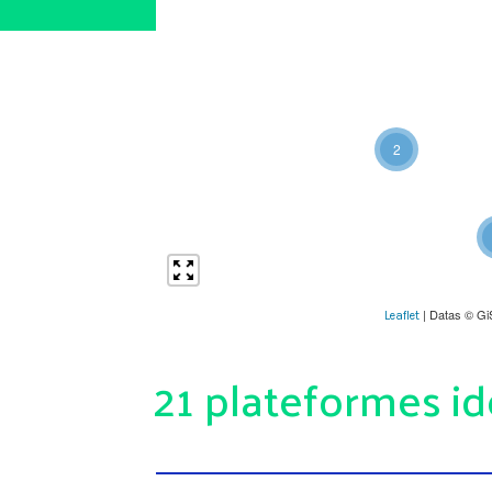
2
| Datas © Gi
Leaflet
21 plateformes id