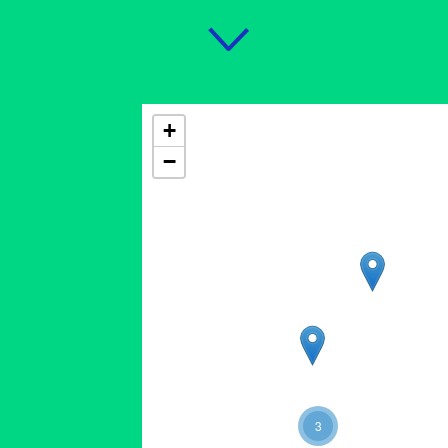
+
−
3