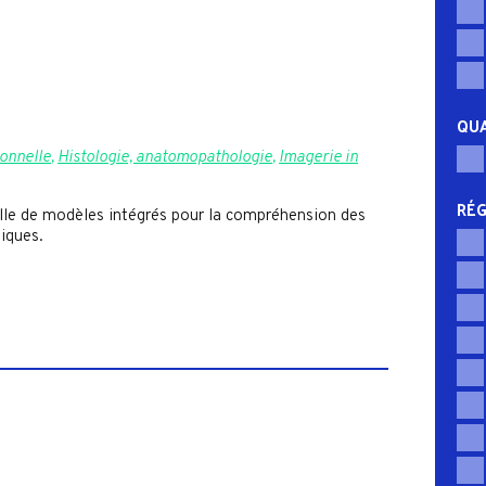
QUA
ionnelle
,
Histologie, anatomopathologie
,
Imagerie in
RÉG
elle de modèles intégrés pour la compréhension des
iques.