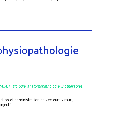
 physiopathologie
nelle
,
Histologie, anatomopathologie
,
Biothérapies,
ction et administration de vecteurs viraux,
injectés.