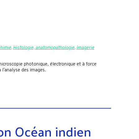
chimie
,
Histologie, anatomopathologie
,
Imagerie
croscopie photonique, électronique et à force
à l’analyse des images.
on Océan indien