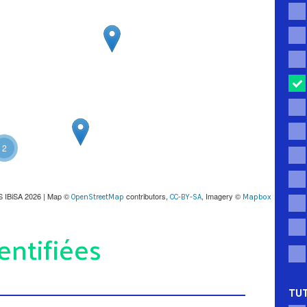
2
S IBiSA 2026 | Map ©
contributors,
, Imagery ©
OpenStreetMap
CC-BY-SA
Mapbox
entifiées
TUT