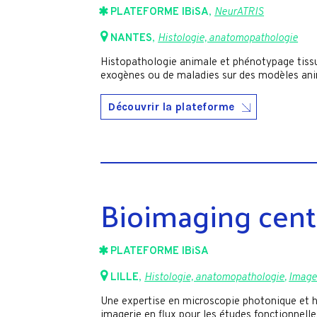
PLATEFORME IBiSA
,
NeurATRIS
NANTES
,
Histologie, anatomopathologie
Histopathologie animale et phénotypage tissul
exogènes ou de maladies sur des modèles an
Découvrir la plateforme
Bioimaging cente
PLATEFORME IBiSA
LILLE
,
Histologie, anatomopathologie
,
Imager
Une expertise en microscopie photonique et h
imagerie en flux pour les études fonctionnell