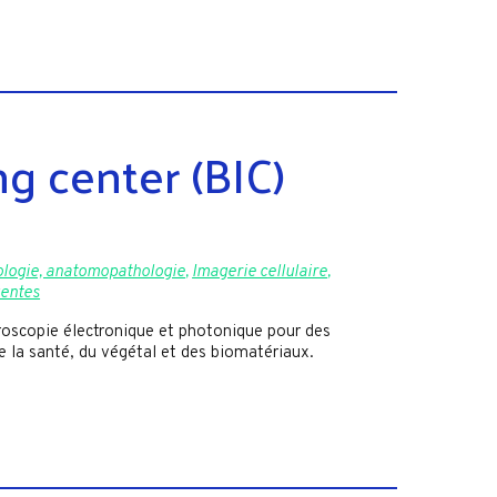
g center (BIC)
ologie, anatomopathologie
,
Imagerie cellulaire
,
gentes
scopie électronique et photonique pour des
e la santé, du végétal et des biomatériaux.