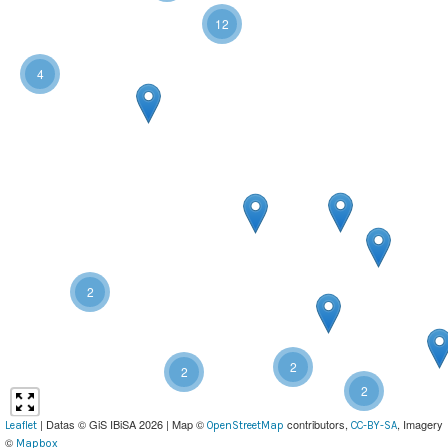
12
4
2
2
2
2
| Datas © GiS IBiSA 2026 | Map ©
contributors,
, Imagery
Leaflet
OpenStreetMap
CC-BY-SA
©
Mapbox