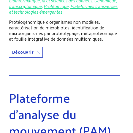
bioinformatique, ia et sciences des données
,
Génomique,
transcriptomique
,
Protéomique
,
Plateformes transverses
et technologies émergentes
Protéogénomique d’organismes non modèles,
caractérisation de microbiotes, identification de
microorganismes par protéotypage, métaprotéomique
et fouille intégrative de données multiomiques.
Découvrir
Plateforme
d’analyse du
mouvement (PAM)