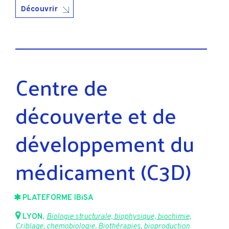
Découvrir
Centre de
découverte et de
développement du
médicament (C3D)
PLATEFORME IBiSA
LYON
,
Biologie structurale, biophysique, biochimie
,
Criblage, chemobiologie
,
Biothérapies, bioproduction