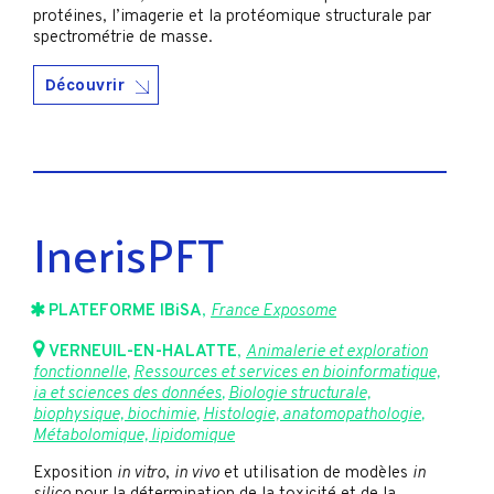
protéines, l’imagerie et la protéomique structurale par
spectrométrie de masse.
Découvrir
InerisPFT
PLATEFORME IBiSA
,
France Exposome
VERNEUIL-EN-HALATTE
,
Animalerie et exploration
fonctionnelle
,
Ressources et services en bioinformatique,
ia et sciences des données
,
Biologie structurale,
biophysique, biochimie
,
Histologie, anatomopathologie
,
Métabolomique, lipidomique
Exposition
in vitro
,
in vivo
et utilisation de modèles
in