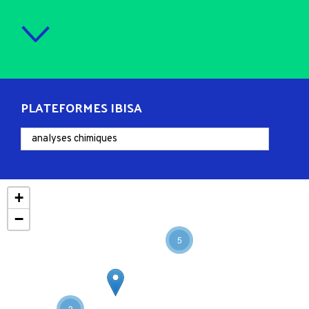
PLATEFORMES IBISA
+
−
5
3