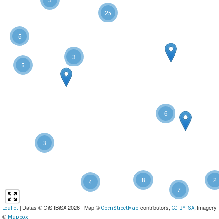
25
5
3
5
6
3
8
2
4
7
| Datas © GiS IBiSA 2026 | Map ©
contributors,
, Imagery
Leaflet
OpenStreetMap
CC-BY-SA
©
Mapbox